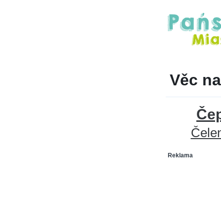
Věc na
Čep
Čele
Reklama