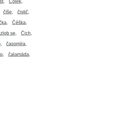
st
Čolek
číše
čistič
ička
Čéška
zlob se
Čich
o
časomíra
lo
čalamáda