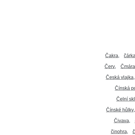
Čakra
čárk
Červ
Čmára
Česká vlajka
Čínská p
Čelní sk
Čínské hůlky
Čivava
činohra
č