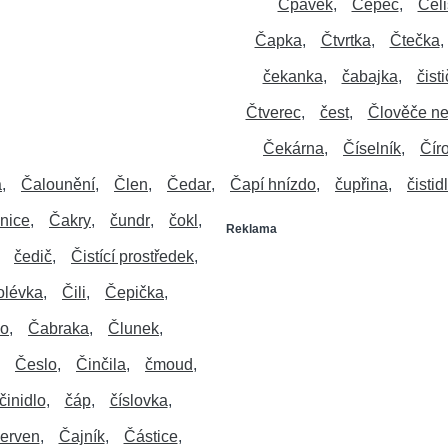
Čpavek
Čepec
Čeli
Čapka
Čtvrtka
Čtečka
čekanka
čabajka
čist
Čtverec
čest
Člověče ne
Čekárna
Číselník
Čír
a
Čalounění
Člen
Čedar
Čapí hnízdo
čupřina
čistid
nice
Čakry
čundr
čokl
Reklama
čedič
Čistící prostředek
olévka
Čili
Čepička
lo
Čabraka
Člunek
Česlo
Činčila
čmoud
činidlo
čáp
číslovka
erven
Čajník
Částice