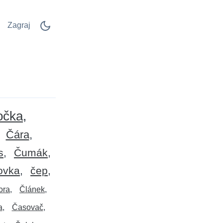
Zagraj
očka
Čára
s
Čumák
ovka
čep
ora
Článek
a
Časovač