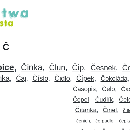
 Č
ice
Činka
Člun
Čip
Česnek
Č
nka
Čaj
Číslo
Čidlo
Čípek
Čokoláda
Časopis
Čelo
Ča
Čepel
Čudlík
Čel
Čítanka
Činel
čut
čenich
čerpadlo
čepk