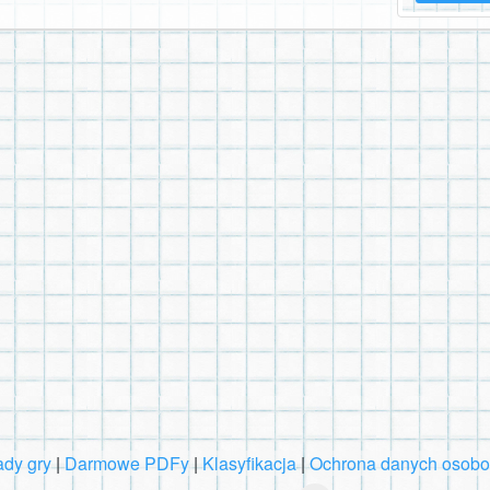
dy gry
|
Darmowe PDFy
|
Klasyfikacja
|
Ochrona danych osob