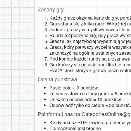
Zasady gry
Każdy gracz otrzyma kartę do gry, położ
Gra składa się z kilku rund. W każdej r
Jeden z graczy w myśli wymawia liter
Runda rozpoczyna się, gdy gracz wymówi
Gracze jak najszybciej wypełniają w je
Gracz, który pierwszy wypełni wszystk
zakończyć na ogólnie ustalonych zasa
Pod koniec każdej rundy są przyznawan
Gra kończy się po ustalonej liczbie ru
RADA: Jeśli któryś z graczy pisze wolni
Ocena punktowa
Puste pole = 0 punktów.
To samo słowo co inny gracz = 5 punkt
Unikalna odpowiedź = 10 punktów.
Odpowiedź tylko od ciebie = 20 punktó
Poinformuj nas na
CategoriesOnline@g
Kiedy arkusz PDF zawiera problematyc
Tłumaczenie jest błędne