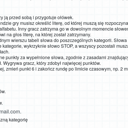
y ją przed sobą i przygotuje ołówek.
undzie gry musisz określić literę, od której muszą się rozpoczyn
y alfabetu. Inny gracz zatrzyma go w dowolnym momencie słow
 na głos literę, na której został zatrzymany.
dnym wierszu tabeli słowa do poszczególnych kategorii. Słowa z
ie kategorie, wykrzyknie słowo STOP, a wszyscy pozostali mu
dach.
e punkty za wypełnione słowa, zgodnie z zasadami znajdującym
nd. Wygrywa gracz, który zdobył najwięcej punktów.
ej, zmień punkt 6 i zakończ rundę po limicie czasowym, np. 2 m
ów.
w.
mail.com
.
zną kategorię