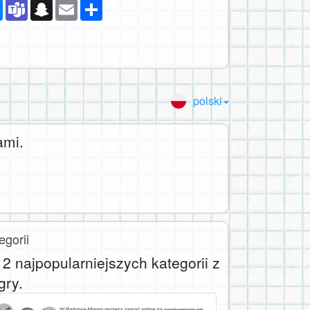
p
ebook
Messenger
Teams
Snapchat
Email
Podziel
się
polski
ami.
egorii
2 najpopularniejszych kategorii z
gry.