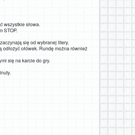
ać wszystkie słowa.
em STOP.
aczynają się od wybranej litery.
szą odłożyć ołówek. Rundę można również
i się na karcie do gry.
inuty.