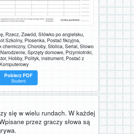
zę, Rzecz, Zawód, Słówko po angielsku,
t Szkolny, Piosenka, Postać fikcyjna,
 chemiczny, Choroby, Stolica, Serial, Słowo
e Narodzenie, Sprzęty domowe, Przymiotniki,
tor, Hobby, Polityk, instrument, Postać z
m Komputerowy
Pobierz PDF
Student
oczy się w wielu rundach. W każdej
. Wpisane przez graczy słowa są
grywa.