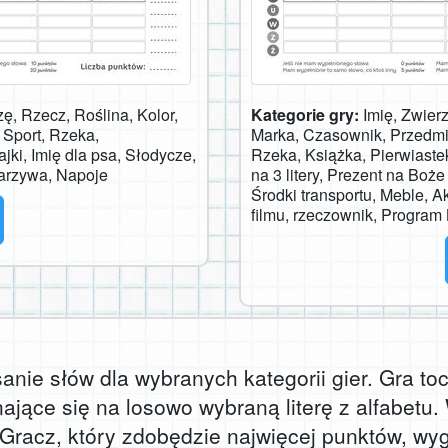
ę, Rzecz, Roślina, Kolor,
Kategorie gry:
Imię, Zwier
 Sport, Rzeka,
Marka, Czasownik, Przedmio
ki, Imię dla psa, Słodycze,
Rzeka, Książka, Pierwiastek
arzywa, Napoje
na 3 litery, Prezent na Boż
Środki transportu, Meble, Ak
filmu, rzeczownik, Progra
sanie słów dla wybranych kategorii gier. Gra t
ające się na losowo wybraną literę z alfabetu
Gracz, który zdobędzie najwięcej punktów, wy