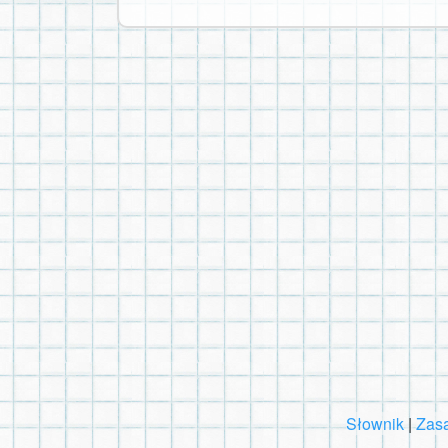
Słownik
|
Zasa