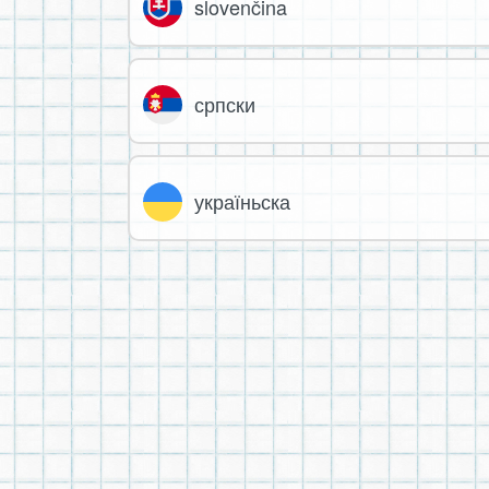
slovenčina
српски
україньска