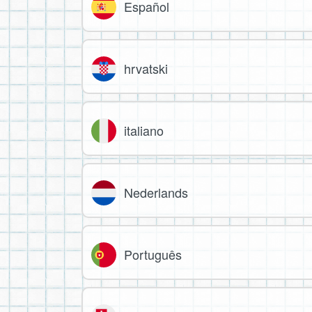
Español
hrvatski
italiano
Nederlands
Português