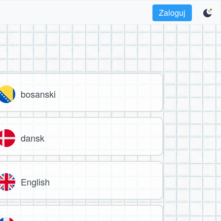
Zaloguj
bosanski
dansk
English