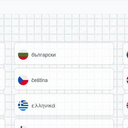
български
čeština
ελληνικά