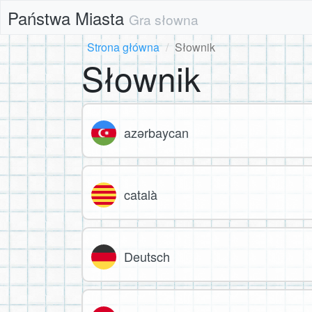
Państwa Miasta
Gra słowna
Strona główna
Słownik
Słownik
azərbaycan
català
Deutsch