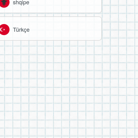
shqipe
Türkçe