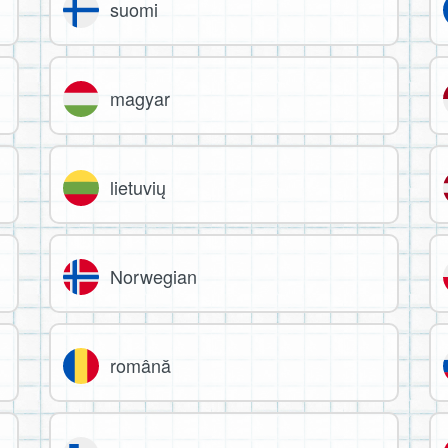
suomi
magyar
lietuvių
Norwegian
română