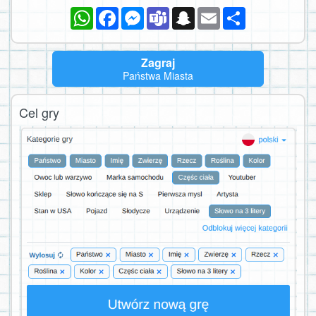
WhatsApp
Facebook
Messenger
Teams
Snapchat
Email
Podziel
się
Zagraj
Państwa Miasta
Cel gry