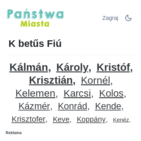
Zagraj
K betűs Fiú
Kálmán
Károly
Kristóf
Krisztián
Kornél
Kelemen
Karcsi
Kolos
Kázmér
Konrád
Kende
Krisztofer
Keve
Koppány
Kenéz
Reklama