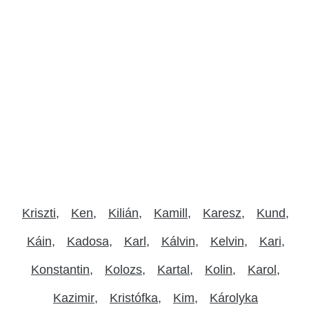
Kriszti
Ken
Kilián
Kamill
Karesz
Kund
Káin
Kadosa
Karl
Kálvin
Kelvin
Kari
Konstantin
Kolozs
Kartal
Kolin
Karol
Kazimir
Kristófka
Kim
Károlyka