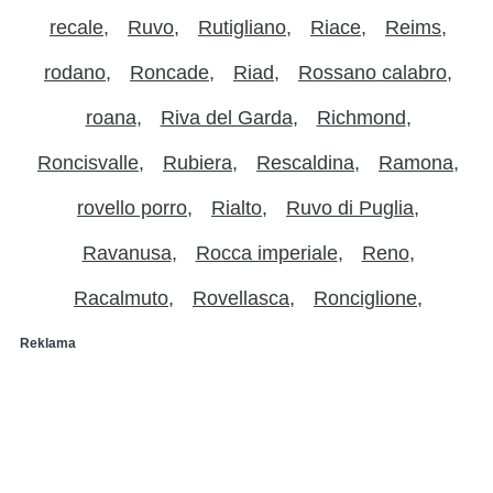
recale
Ruvo
Rutigliano
Riace
Reims
rodano
Roncade
Riad
Rossano calabro
roana
Riva del Garda
Richmond
Roncisvalle
Rubiera
Rescaldina
Ramona
rovello porro
Rialto
Ruvo di Puglia
Ravanusa
Rocca imperiale
Reno
Racalmuto
Rovellasca
Ronciglione
Reklama