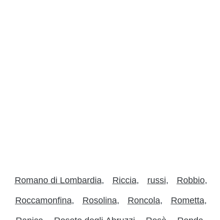
Romano di Lombardia
Riccia
russi
Robbio
Roccamonfina
Rosolina
Roncola
Rometta