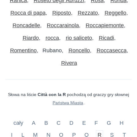
Ranica
Roseto degli Abruzzi
Rosà
Ronda
Rocca di papa
Riposto
Rezzato
Reggello
Roncadelle
Roccarainola
Roccapiemonte
Riardo
rocca
rio saliceto
Ricadi
Romentino
Rubano
Roncello
Roccasecca
Rivera
Słowa na liście
Città con la R
pochodzą od graczy gry słownej
Państwa Miasta
.
cały
A
B
C
D
E
F
G
H
I
L
M
N
O
P
Q
R
S
T