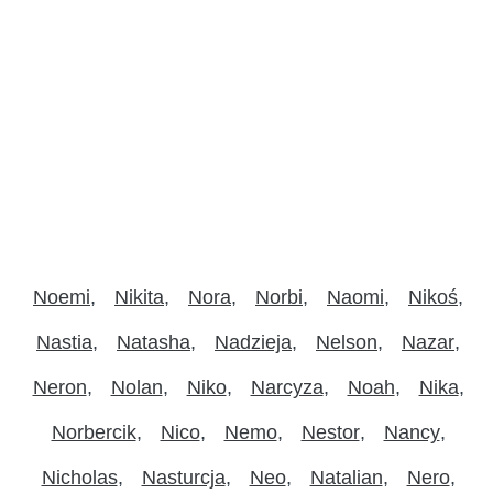
Noemi
Nikita
Nora
Norbi
Naomi
Nikoś
Nastia
Natasha
Nadzieja
Nelson
Nazar
Neron
Nolan
Niko
Narcyza
Noah
Nika
Norbercik
Nico
Nemo
Nestor
Nancy
Nicholas
Nasturcja
Neo
Natalian
Nero