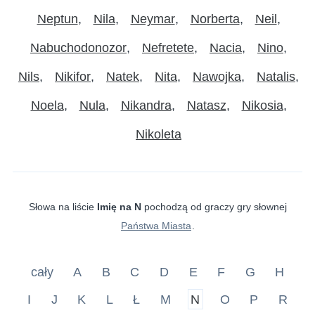
Neptun
Nila
Neymar
Norberta
Neil
Nabuchodonozor
Nefretete
Nacia
Nino
Nils
Nikifor
Natek
Nita
Nawojka
Natalis
Noela
Nula
Nikandra
Natasz
Nikosia
Nikoleta
Słowa na liście
Imię na N
pochodzą od graczy gry słownej
Państwa Miasta
.
cały
A
B
C
D
E
F
G
H
I
J
K
L
Ł
M
N
O
P
R