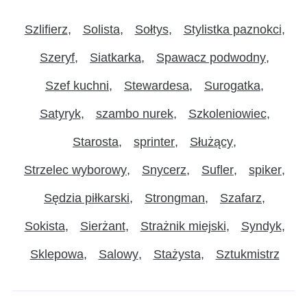
Szlifierz
Solista
Sołtys
Stylistka paznokci
Szeryf
Siatkarka
Spawacz podwodny
Szef kuchni
Stewardesa
Surogatka
Satyryk
szambo nurek
Szkoleniowiec
Starosta
sprinter
Służący
Strzelec wyborowy
Snycerz
Sufler
spiker
Sędzia piłkarski
Strongman
Szafarz
Sokista
Sierżant
Strażnik miejski
Syndyk
Sklepowa
Salowy
Stażysta
Sztukmistrz