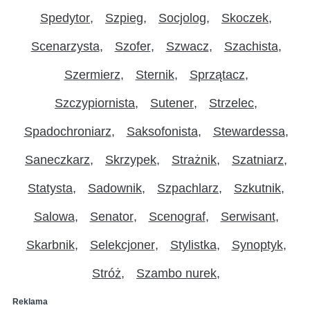
Spedytor
Szpieg
Socjolog
Skoczek
Scenarzysta
Szofer
Szwacz
Szachista
Szermierz
Sternik
Sprzątacz
Szczypiornista
Sutener
Strzelec
Spadochroniarz
Saksofonista
Stewardessa
Saneczkarz
Skrzypek
Strażnik
Szatniarz
Statysta
Sadownik
Szpachlarz
Szkutnik
Salowa
Senator
Scenograf
Serwisant
Skarbnik
Selekcjoner
Stylistka
Synoptyk
Stróż
Szambo nurek
Reklama