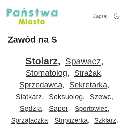
Zagraj
Zawód na S
Stolarz
Spawacz
Stomatolog
Strażak
Sprzedawca
Sekretarka
Siatkarz
Seksuolog
Szewc
Sędzia
Saper
Sportowiec
Sprzątaczka
Striptizerka
Szklarz