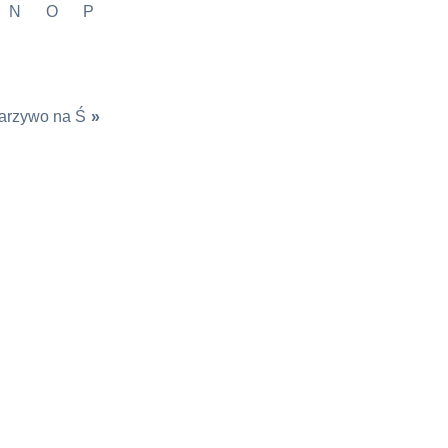
N
O
P
arzywo na Ś
»