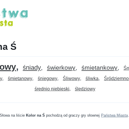
na Ś
kowy
śniady
świerkowy
śmietankowy
Śn
ny
śmietanowy
śniegowy
Śliwowy
śliwka
Śródziemno
średnio niebieski
śledziowy
Słowa na liście
Kolor na Ś
pochodzą od graczy gry słownej
Państwa Miasta