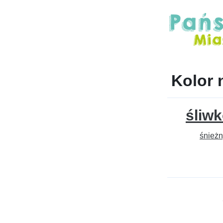
Kolor 
śliw
śnież