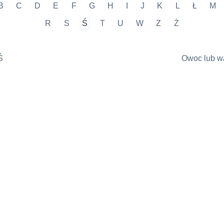
B
C
D
E
F
G
H
I
J
K
L
Ł
M
R
S
Ś
T
U
W
Z
Ż
Ś
Owoc lub w