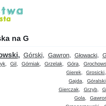
ska na G
owski
Górski
Gawron
Głowacki
G
yk
Gil
Górniak
Grzelak
Góra
Grochows
Gierek
Grosicki
Gajda
Góralski
Gierczak
Grzyb
G
Gola
Gawroń