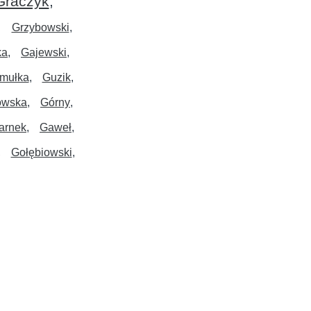
Graczyk
Grzybowski
ka
Gajewski
mułka
Guzik
owska
Górny
arnek
Gaweł
Gołębiowski