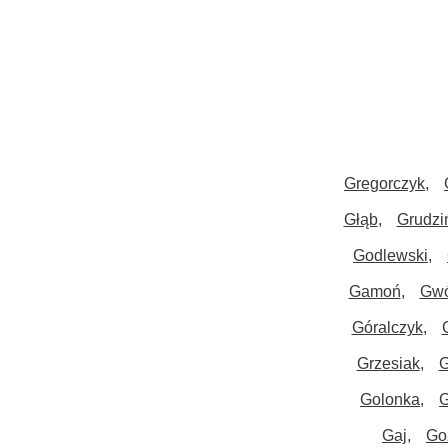
Gregorczyk
Głąb
Grudzi
Godlewski
Gamoń
Gw
Góralczyk
Grzesiak
G
Golonka
G
Gaj
Go