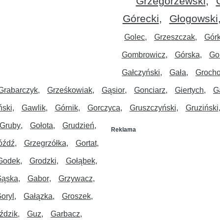
Grzegorzewski
Górecki
Głogowski
Golec
Grzeszczak
Gór
Gombrowicz
Górska
Go
Gałczyński
Gała
Groch
Grabarczyk
Grześkowiak
Gąsior
Gonciarz
Giertych
G
ński
Gawlik
Górnik
Gorczyca
Gruszczyński
Gruziński
Gruby
Gołota
Grudzień
Reklama
óźdź
Grzegrzółka
Gortat
Godek
Grodzki
Gołąbek
ąska
Gabor
Grzywacz
oryl
Gałązka
Groszek
ździk
Guz
Garbacz