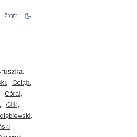
Zagraj
ruszka
ki
Gołąb
Góral
Glik
ołębiewski
ski