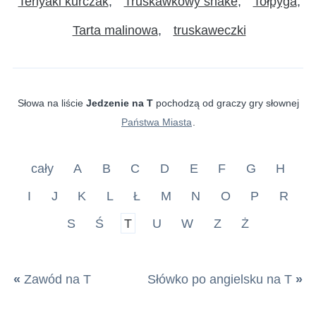
Teriyaki kurczak
Truskawkowy shake
Tołpyga
Tarta malinowa
truskaweczki
Słowa na liście
Jedzenie na T
pochodzą od graczy gry słownej
Państwa Miasta
.
cały
A
B
C
D
E
F
G
H
I
J
K
L
Ł
M
N
O
P
R
S
Ś
T
U
W
Z
Ż
«
Zawód na T
Słówko po angielsku na T
»