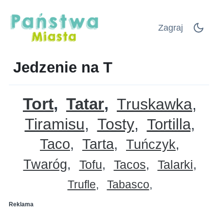
Zagraj
Jedzenie na T
Tort
Tatar
Truskawka
Tiramisu
Tosty
Tortilla
Taco
Tarta
Tuńczyk
Twaróg
Tofu
Tacos
Talarki
Trufle
Tabasco
Reklama