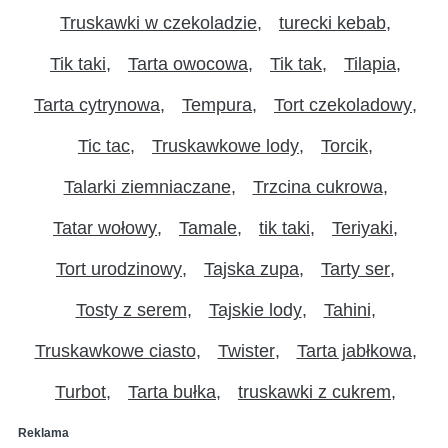
Truskawki w czekoladzie
turecki kebab
Tik taki
Tarta owocowa
Tik tak
Tilapia
Tarta cytrynowa
Tempura
Tort czekoladowy
Tic tac
Truskawkowe lody
Torcik
Talarki ziemniaczane
Trzcina cukrowa
Tatar wołowy
Tamale
tik taki
Teriyaki
Tort urodzinowy
Tajska zupa
Tarty ser
Tosty z serem
Tajskie lody
Tahini
Truskawkowe ciasto
Twister
Tarta jabłkowa
Turbot
Tarta bułka
truskawki z cukrem
Reklama