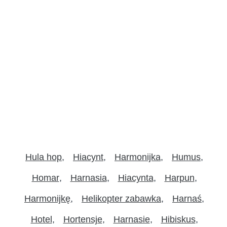
Hula hop
Hiacynt
Harmonijka
Humus
Homar
Harnasia
Hiacynta
Harpun
Harmonijkę
Helikopter zabawka
Harnaś
Hotel
Hortensje
Harnasie
Hibiskus