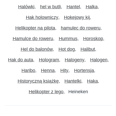
Halówki
hel w butli
Hantel
Halka
Hak holowniczy
Hokejowy kij
Helikopter na pilota
hamulec do roweru
Hamulce do roweru
Hummus
Horoskop
Hel do balonów
Hot dog
Halibut
Hak do auta
Hologram
Halogeny
Halogen
Haribo
Henna
Hity
Hortensja
Historyczną książkę
Hantelki
Haka
Helikopter z lego
Heineken