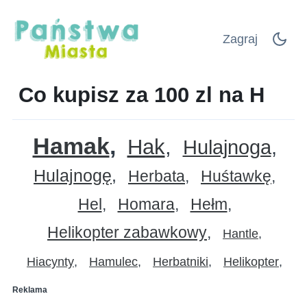
Zagraj
Co kupisz za 100 zl na H
Hamak
Hak
Hulajnoga
Hulajnogę
Herbata
Huśtawkę
Hel
Homara
Hełm
Helikopter zabawkowy
Hantle
Hiacynty
Hamulec
Herbatniki
Helikopter
Reklama