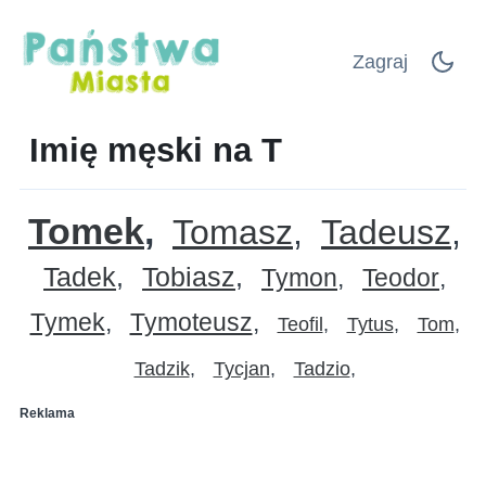
Zagraj
Imię męski na T
Tomek
Tomasz
Tadeusz
Tadek
Tobiasz
Tymon
Teodor
Tymek
Tymoteusz
Teofil
Tytus
Tom
Tadzik
Tycjan
Tadzio
Reklama