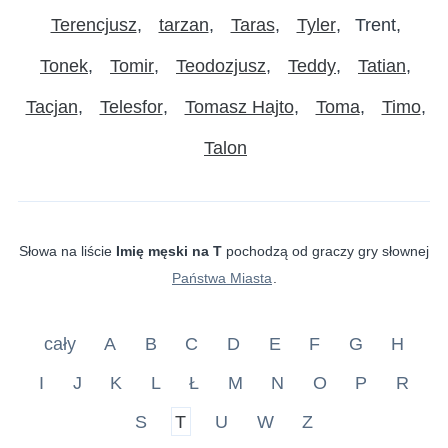
Terencjusz
tarzan
Taras
Tyler
Trent
Tonek
Tomir
Teodozjusz
Teddy
Tatian
Tacjan
Telesfor
Tomasz Hajto
Toma
Timo
Talon
Słowa na liście
Imię męski na T
pochodzą od graczy gry słownej
Państwa Miasta
.
cały
A
B
C
D
E
F
G
H
I
J
K
L
Ł
M
N
O
P
R
S
T
U
W
Z