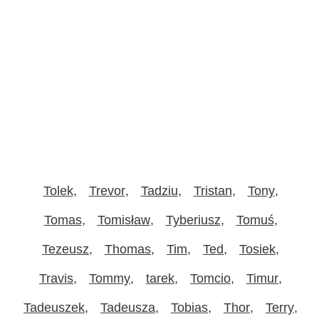
Tolek
Trevor
Tadziu
Tristan
Tony
Tomas
Tomisław
Tyberiusz
Tomuś
Tezeusz
Thomas
Tim
Ted
Tosiek
Travis
Tommy
tarek
Tomcio
Timur
Tadeuszek
Tadeusza
Tobias
Thor
Terry