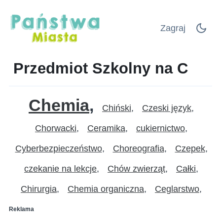
Zagraj
Przedmiot Szkolny na C
Chemia
Chiński
Czeski język
Chorwacki
Ceramika
cukiernictwo
Cyberbezpieczeństwo
Choreografia
Czepek
czekanie na lekcje
Chów zwierząt
Całki
Chirurgia
Chemia organiczna
Ceglarstwo
Reklama