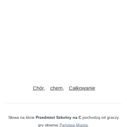
Chór
chem
Całkowanie
Słowa na liście
Przedmiot Szkolny na C
pochodzą od graczy
gry słownej
Państwa Miasta
.