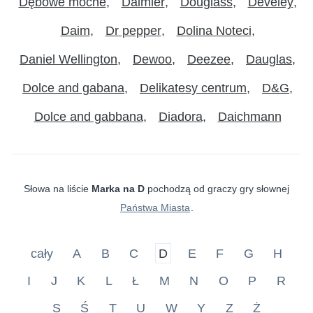
Dębowe mocne
Daimler
Douglass
Develey
Daim
Dr pepper
Dolina Noteci
Daniel Wellington
Dewoo
Deezee
Dauglas
Dolce and gabana
Delikatesy centrum
D&G
Dolce and gabbana
Diadora
Daichmann
Słowa na liście
Marka na D
pochodzą od graczy gry słownej
Państwa Miasta
.
cały
A
B
C
D
E
F
G
H
I
J
K
L
Ł
M
N
O
P
R
S
Ś
T
U
W
Y
Z
Ż