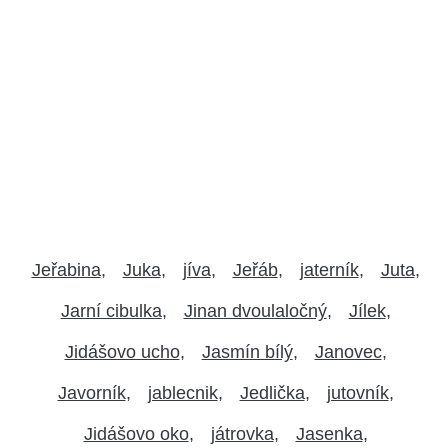
Jeřabina
Juka
jíva
Jeřáb
jaterník
Juta
Jarní cibulka
Jinan dvoulaločný
Jílek
Jidášovo ucho
Jasmín bílý
Janovec
Javorník
jablecnik
Jedlička
jutovník
Jidášovo oko
játrovka
Jasenka