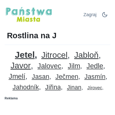
Zagraj
Rostlina na J
Jetel
Jitrocel
Jabloň
Javor
Jalovec
Jilm
Jedle
Jmelí
Jasan
Ječmen
Jasmín
Jahodník
Jiřina
Jinan
Jírovec
Reklama