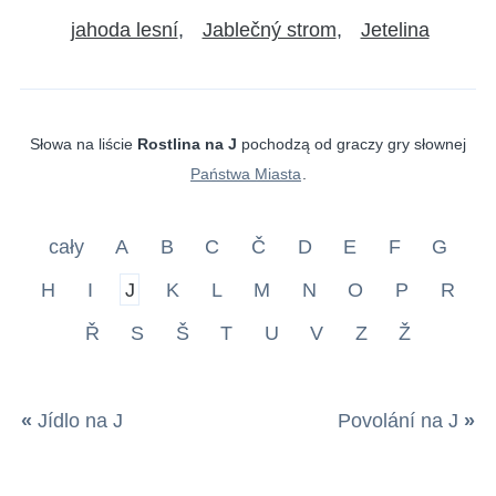
jahoda lesní
Jablečný strom
Jetelina
Słowa na liście
Rostlina na J
pochodzą od graczy gry słownej
Państwa Miasta
.
cały
A
B
C
Č
D
E
F
G
H
I
J
K
L
M
N
O
P
R
Ř
S
Š
T
U
V
Z
Ž
«
Jídlo na J
Povolání na J
»