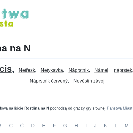
na na N
cis
Netřesk
Netykavka
Náprstník
Námel
náprstek
Náprstník červený
Nevěstin závoj
łowa na liście
Rostlina na N
pochodzą od graczy gry słownej
Państwa Miast
B
C
Č
D
E
F
G
H
I
J
K
L
M