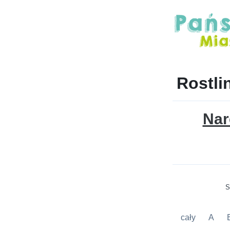
Rostli
Nar
S
cały
A