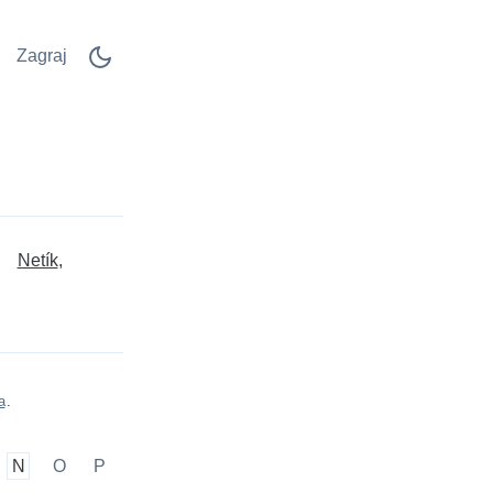
Zagraj
Netík
a
.
N
O
P