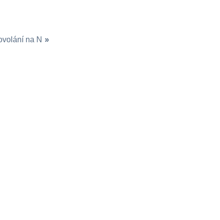
ovolání na N
»