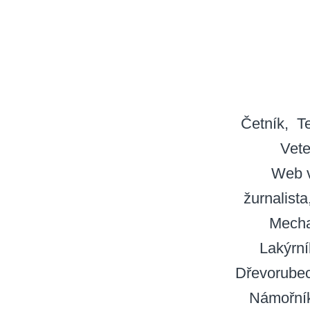
Četník
T
Vete
Web v
žurnalista
Mecha
Lakýrní
Dřevorube
Námořní