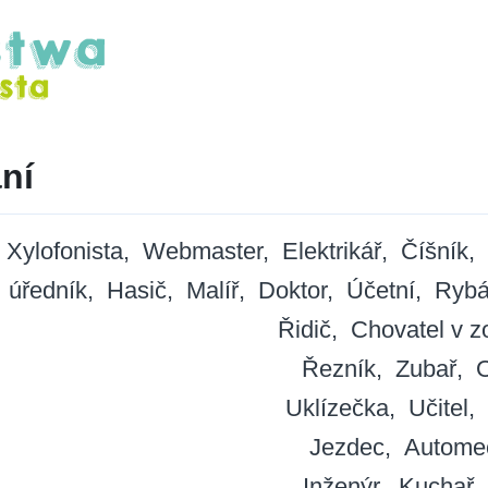
ní
Xylofonista
Webmaster
Elektrikář
Číšník
úředník
Hasič
Malíř
Doktor
Účetní
Rybá
Řidič
Chovatel v z
Řezník
Zubař
Uklízečka
Učitel
Jezdec
Autome
Inženýr
Kuchař