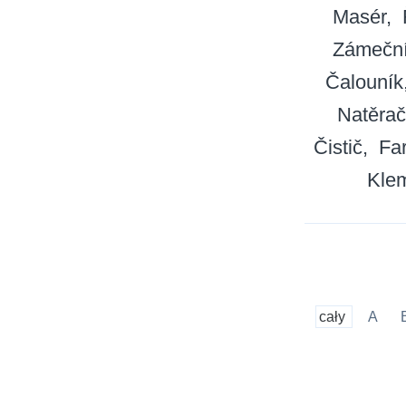
Masér
Zámečn
Čalouník
Natěrač
Čistič
Fa
Klem
cały
A