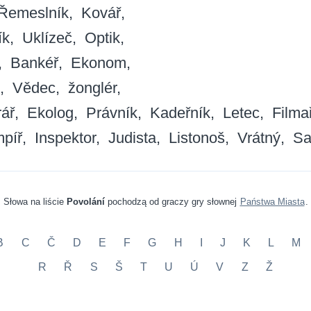
Řemeslník
Kovář
ík
Uklízeč
Optik
Bankéř
Ekonom
Vědec
žonglér
rář
Ekolog
Právník
Kadeřník
Letec
Filma
píř
Inspektor
Judista
Listonoš
Vrátný
Sa
Słowa na liście
Povolání
pochodzą od graczy gry słownej
Państwa Miasta
.
B
C
Č
D
E
F
G
H
I
J
K
L
M
R
Ř
S
Š
T
U
Ú
V
Z
Ž