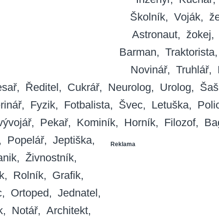
Školník
Voják
že
Astronaut
žokej
Barman
Traktorista
Novinář
Truhlář
esař
Ředitel
Cukrář
Neurolog
Urolog
Šaš
rinář
Fyzik
Fotbalista
Švec
Letuška
Poli
ývojář
Pekař
Kominík
Horník
Filozof
Bag
Popelář
Jeptiška
Reklama
nik
Živnostník
k
Rolník
Grafik
c
Ortoped
Jednatel
k
Notář
Architekt