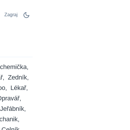
Zagraj
chemička
ř
Zedník
oo
Lékař
Opravář
Jeřábník
chanik
Celník