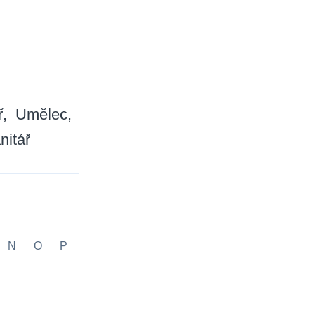
ř
Umělec
nitář
N
O
P