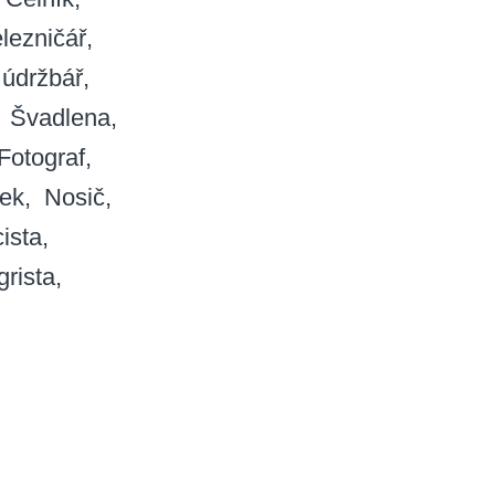
lezničář
údržbář
Švadlena
Fotograf
ek
Nosič
cista
rista