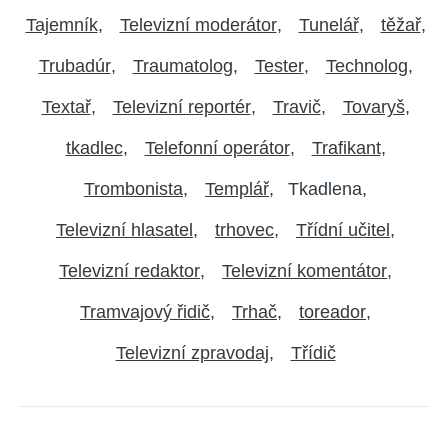
Tajemník
Televizní moderátor
Tunelář
těžař
Trubadúr
Traumatolog
Tester
Technolog
Textař
Televizní reportér
Travič
Tovaryš
tkadlec
Telefonní operátor
Trafikant
Trombonista
Templář
Tkadlena
Televizní hlasatel
trhovec
Třídní učitel
Televizní redaktor
Televizní komentátor
Tramvajový řidič
Trhač
toreador
Televizní zpravodaj
Třídič