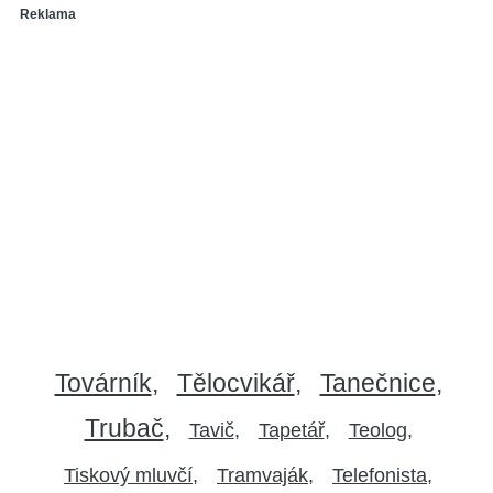
Reklama
Továrník
Tělocvikář
Tanečnice
Trubač
Tavič
Tapetář
Teolog
Tiskový mluvčí
Tramvaják
Telefonista