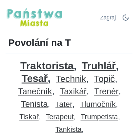
Zagraj
Povolání na T
Traktorista
Truhlář
Tesař
Technik
Topič
Tanečník
Taxikář
Trenér
Tenista
Tater
Tlumočník
Tiskař
Terapeut
Trumpetista
Tankista