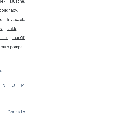
rek
iJustine
Igorignacy
vo
Inviaczek
ś
Izakk
nilux
InarYiF
amu x pompa
a
.
N
O
P
Gra na I
»