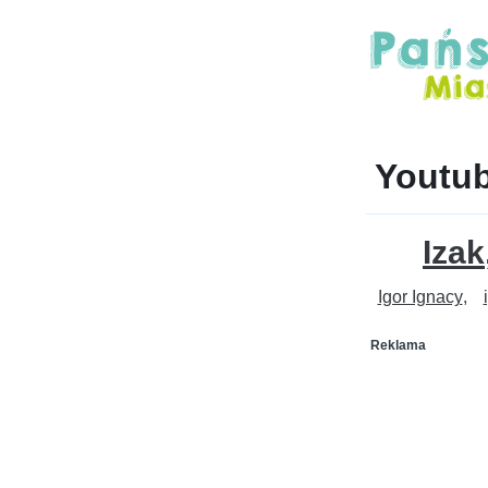
Youtub
Izak
Igor Ignacy
Reklama