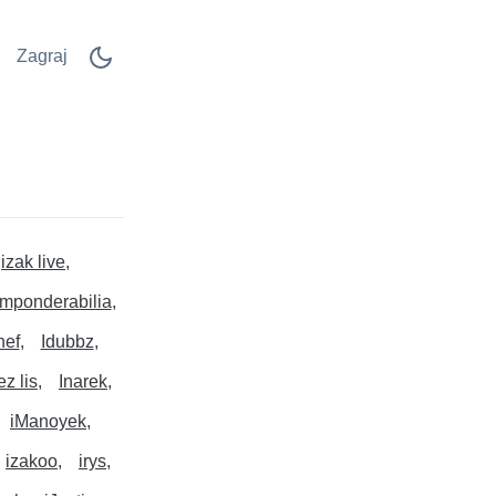
Zagraj
izak live
Imponderabilia
hef
Idubbz
ez lis
Inarek
iManoyek
izakoo
irys