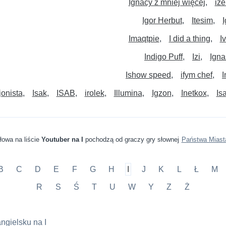
Ignacy z mniej więcej
ize
Igor Herbut
Itesim
Imaqtpie
I did a thing
I
Indigo Puff
Izi
Igna
Ishow speed
ifym chef
I
jonista
Isak
ISAB
irolek
Illumina
Igzon
Inetkox
Is
łowa na liście
Youtuber na I
pochodzą od graczy gry słownej
Państwa Miast
B
C
D
E
F
G
H
I
J
K
L
Ł
M
R
S
Ś
T
U
W
Y
Z
Ż
ngielsku na I