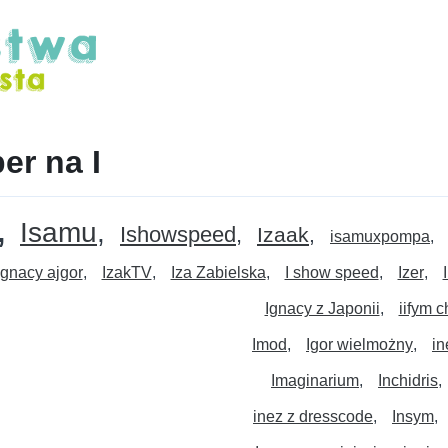
er na I
Isamu
Ishowspeed
Izaak
isamuxpompa
ignacy ajgor
IzakTV
Iza Zabielska
I show speed
Izer
Ignacy z Japonii
iifym c
Imod
Igor wielmożny
in
Imaginarium
Inchidris
inez z dresscode
Insym