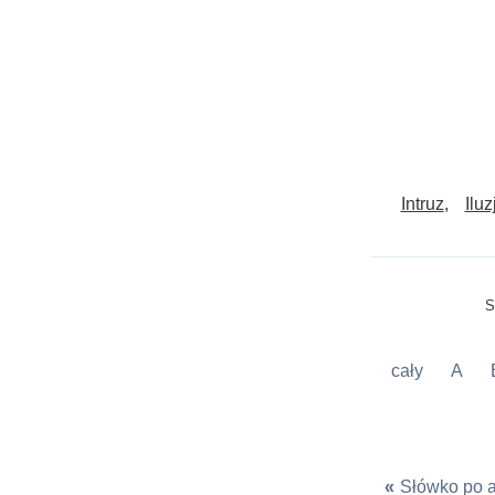
Intruz
Iluz
S
cały
A
«
Słówko po a