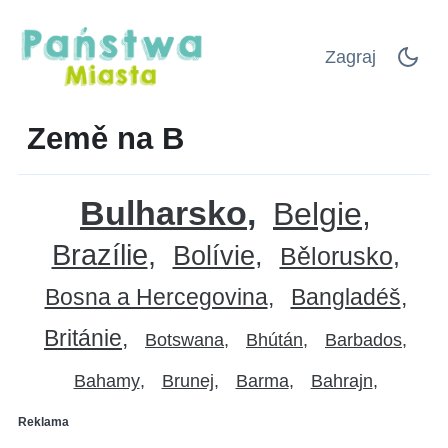
Zagraj
Země na B
Bulharsko
Belgie
Brazílie
Bolívie
Bělorusko
Bosna a Hercegovina
Bangladéš
Británie
Botswana
Bhútán
Barbados
Bahamy
Brunej
Barma
Bahrajn
Reklama