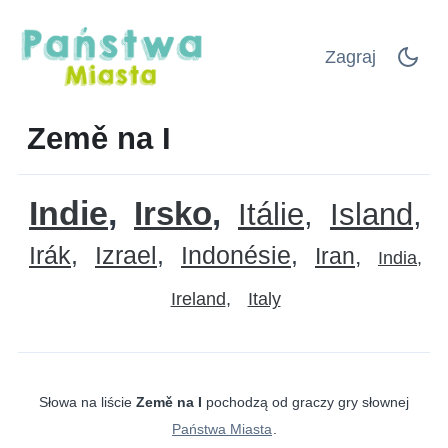
Zagraj
Země na I
Indie
Irsko
Itálie
Island
Irák
Izrael
Indonésie
Iran
India
Ireland
Italy
Słowa na liście
Země na I
pochodzą od graczy gry słownej
Państwa Miasta
.