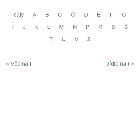
cały
A
B
C
Č
D
E
F
G
I
J
K
L
M
N
P
R
S
Š
T
U
V
Z
«
Věc na I
Jídlo na I
»