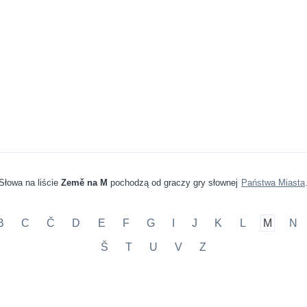
Słowa na liście
Země na M
pochodzą od graczy gry słownej
Państwa Miasta
B
C
Č
D
E
F
G
I
J
K
L
M
N
Š
T
U
V
Z