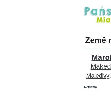
Země 
Maro
Maked
Maledivy
Reklama