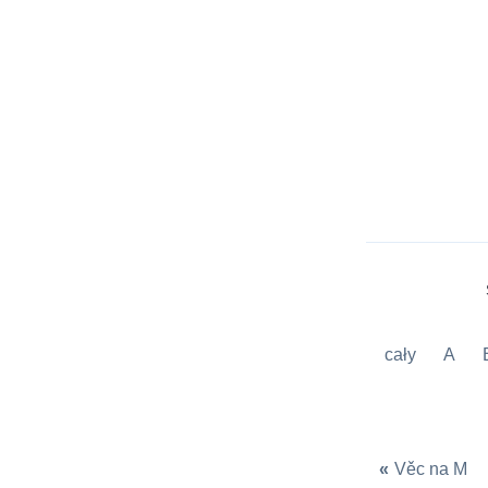
cały
A
«
Věc na M