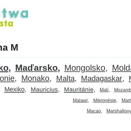
na M
ko
Maďarsko
Mongolsko
Mold
onie
Monako
Malta
Madagaskar
Mexiko
Mauricius
Mauritánie
Mali
Mozamb
Malawi
Mikronésie
Mart
Macao
Marshallovy