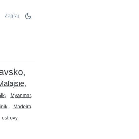
Zagraj
avsko
Malajsie
ik
Myanmar
inik
Madeira
 ostrovy