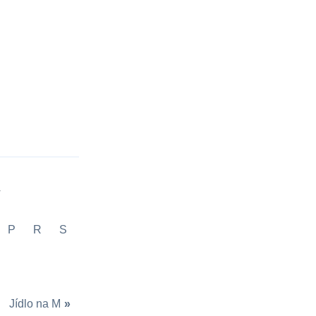
.
P
R
S
Jídlo na M
»