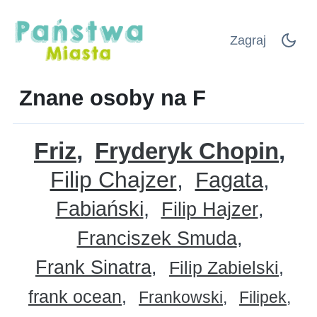
Zagraj
Znane osoby na F
Friz
Fryderyk Chopin
Filip Chajzer
Fagata
Fabiański
Filip Hajzer
Franciszek Smuda
Frank Sinatra
Filip Zabielski
frank ocean
Frankowski
Filipek