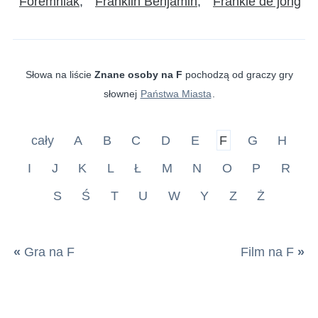
Foremniak
Franklin Benjamin
Frankie de jong
Słowa na liście
Znane osoby na F
pochodzą od graczy gry
słownej
Państwa Miasta
.
cały
A
B
C
D
E
F
G
H
I
J
K
L
Ł
M
N
O
P
R
S
Ś
T
U
W
Y
Z
Ż
«
Gra na F
Film na F
»