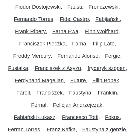
Fiodor Dostojewski
Fausti
Fronczewski
Fernando Torres
Fidel Castro
Fabijański
Frank Ribery
Farna Ewa
Finn Wolfhard
Franciszek Pieczka
Farna
Filip Lato
Freddy Mercury
Fernando Alonso
Fergie
Fusialka
Franciszek z Asyżu
fryderyk szopen
Ferdynand Magellan
Future
Filip Bobek
Farell
Franciszek
Faustyna
Franklin
Fornal
Felicjan Andrzejczak
Fabiański Łukasz
Francesco Totti
Fokus
Ferran Torres
Franz Kafka
Faustyna z genzie