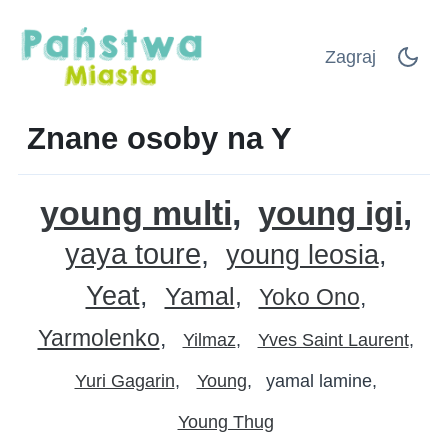
Zagraj
Znane osoby na Y
young multi
young igi
yaya toure
young leosia
Yeat
Yamal
Yoko Ono
Yarmolenko
Yilmaz
Yves Saint Laurent
Yuri Gagarin
Young
yamal lamine
Young Thug