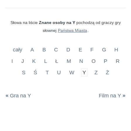
Słowa na liście
Znane osoby na Y
pochodzą od graczy gry
słownej
Państwa Miasta
.
cały
A
B
C
D
E
F
G
H
I
J
K
L
Ł
M
N
O
P
R
S
Ś
T
U
W
Y
Z
Ż
«
Gra na Y
Film na Y
»