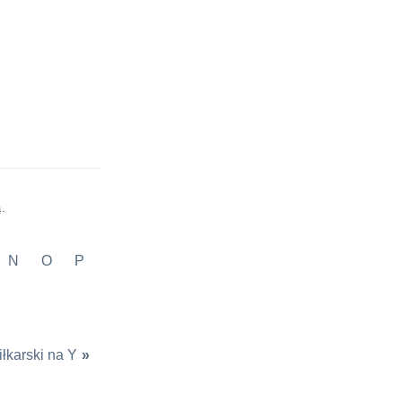
a
.
N
O
P
iłkarski na Y
»