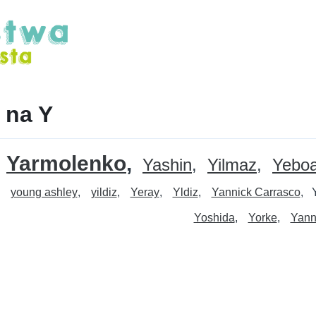
z na Y
Yarmolenko
Yashin
Yilmaz
Yebo
young ashley
yildiz
Yeray
Yldiz
Yannick Carrasco
Yoshida
Yorke
Yann