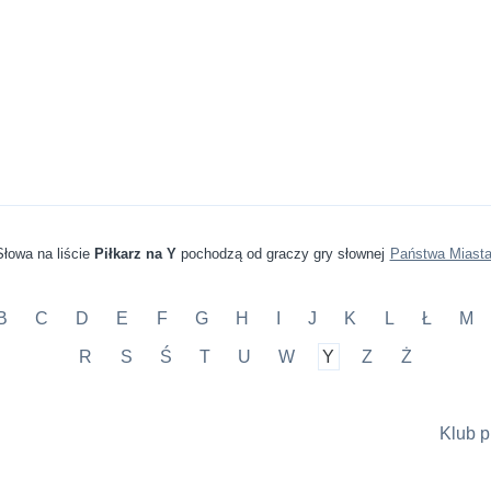
Słowa na liście
Piłkarz na Y
pochodzą od graczy gry słownej
Państwa Miast
B
C
D
E
F
G
H
I
J
K
L
Ł
M
R
S
Ś
T
U
W
Y
Z
Ż
Klub p