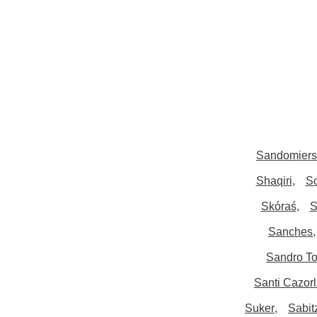
Sandomiers
Shaqiri
S
Skóraś
S
Sanches
Sandro To
Santi Cazor
Suker
Sabit