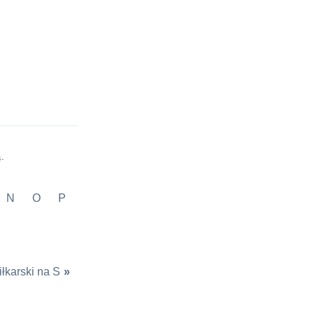
a
.
N
O
P
iłkarski na S
»