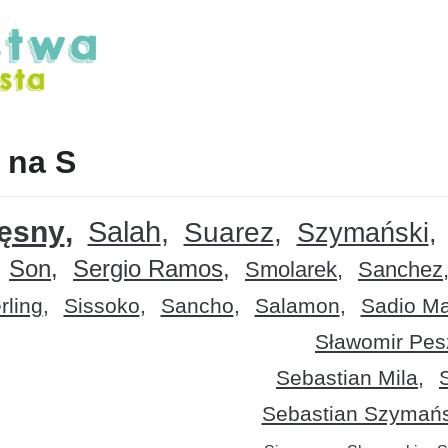
z na S
ęsny
Salah
Suarez
Szymański
Son
Sergio Ramos
Smolarek
Sanchez
rling
Sissoko
Sancho
Salamon
Sadio M
Sławomir Pes
Sebastian Mila
Sebastian Szymańs