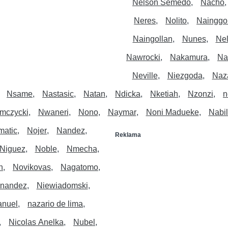
Nelson Semedo
Nacho
Neres
Nolito
Nainggo
Naingollan
Nunes
Ne
Nawrocki
Nakamura
Na
Neville
Niezgoda
Naz
Nsame
Nastasic
Natan
Ndicka
Nketiah
Nzonzi
n
mczycki
Nwaneri
Nono
Naymar
Noni Madueke
Nabil
matic
Nojer
Nandez
Reklama
Niguez
Noble
Nmecha
n
Novikovas
Nagatomo
rnandez
Niewiadomski
anuel
nazario de lima
Nicolas Anelka
Nubel