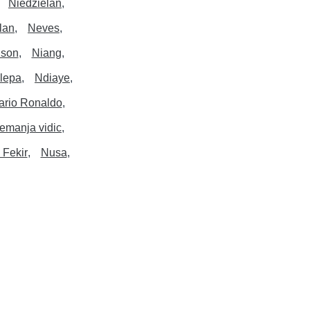
Niedzielan
lan
Neves
lson
Niang
lepa
Ndiaye
ario Ronaldo
emanja vidic
 Fekir
Nusa