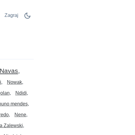
Zagraj
Navas
i
Nowak
olan
Ndidi
nuno mendes
redo
Nene
a Zalewski