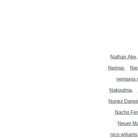
Nathan Ake
Neimar
Nie
nemanja 
Nakoulma
Nunez Darwi
Nacho Fe
Neuer M
nico wiliams