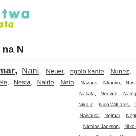
z na N
mar
Nani
Neuer
ngolo kante
Nunez
le
Nesta
Naldo
Neto
Nazario
Nkunku
Nasr
Nakata
Nedved
Naing
Nikolic
Nico Williams
Nawałka
Nejmar
Neg
Nicolas Jackson
Nikol