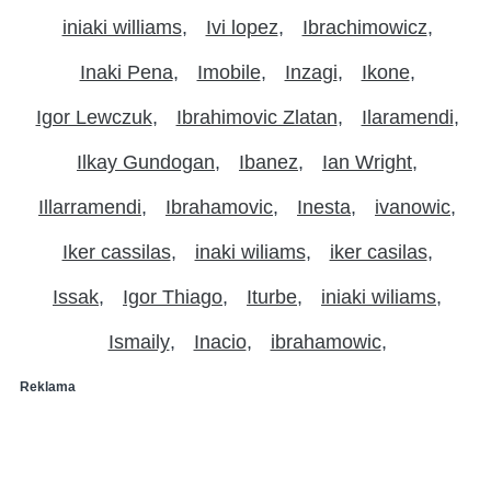
iniaki williams
Ivi lopez
Ibrachimowicz
Inaki Pena
Imobile
Inzagi
Ikone
Igor Lewczuk
Ibrahimovic Zlatan
Ilaramendi
Ilkay Gundogan
Ibanez
Ian Wright
Illarramendi
Ibrahamovic
Inesta
ivanowic
Iker cassilas
inaki wiliams
iker casilas
Issak
Igor Thiago
Iturbe
iniaki wiliams
Ismaily
Inacio
ibrahamowic
Reklama