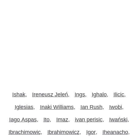
Ishak
Ireneusz Jeleń
Ings
Ighalo
Ilicic
Iglesias
Inaki Williams
Ian Rush
Iwobi
Iago Aspas
Ito
Imaz
ivan perisic
Iwański
Ibrachimowic
Ibrahimowicz
Igor
Iheanacho