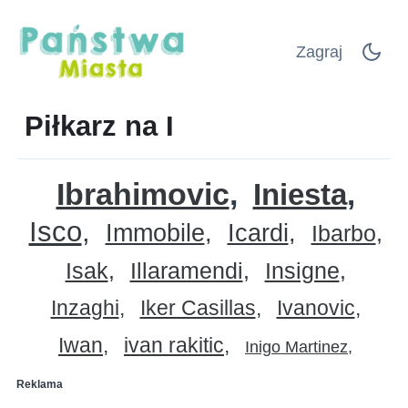
Zagraj
Piłkarz na I
Ibrahimovic
Iniesta
Isco
Immobile
Icardi
Ibarbo
Isak
Illaramendi
Insigne
Inzaghi
Iker Casillas
Ivanovic
Iwan
ivan rakitic
Inigo Martinez
Reklama