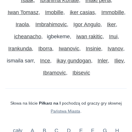
Isaak
Ibrahima Konate
iniaki pena
Iwan Tomasz
Imobille
iker casias
Immobille
Iraola
Imbrahimovic
Igor Angulo
Iker
icheanacho
igbekeme
iwan rakitic
Inui
Irankunda
Iborra
Iwanovic
Insinie
Ivanov
ismaila sarr
Ince
ikay gundogan
Inler
Iliev
Ibramovic
Ibisevic
Słowa na liście
Piłkarz na I
pochodzą od graczy gry słownej
Państwa Miasta
.
cały
A
B
C
D
E
F
G
H