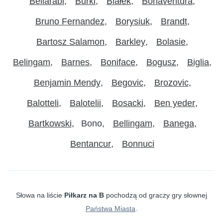
Bellarabi
Burki
Białek
Bonaventura
Bruno Fernandez
Borysiuk
Brandt
Bartosz Salamon
Barkley
Bolasie
Belingam
Barnes
Boniface
Bogusz
Biglia
Benjamin Mendy
Begovic
Brozovic
Balotteli
Balotelii
Bosacki
Ben yeder
Bartkowski
Bono
Bellingam
Banega
Bentancur
Bonnuci
Słowa na liście
Piłkarz na B
pochodzą od graczy gry słownej
Państwa Miasta
.