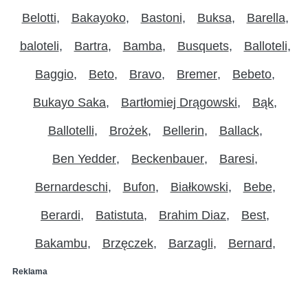
Belotti
Bakayoko
Bastoni
Buksa
Barella
baloteli
Bartra
Bamba
Busquets
Balloteli
Baggio
Beto
Bravo
Bremer
Bebeto
Bukayo Saka
Bartłomiej Drągowski
Bąk
Ballotelli
Brożek
Bellerin
Ballack
Ben Yedder
Beckenbauer
Baresi
Bernardeschi
Bufon
Białkowski
Bebe
Berardi
Batistuta
Brahim Diaz
Best
Bakambu
Brzęczek
Barzagli
Bernard
Reklama