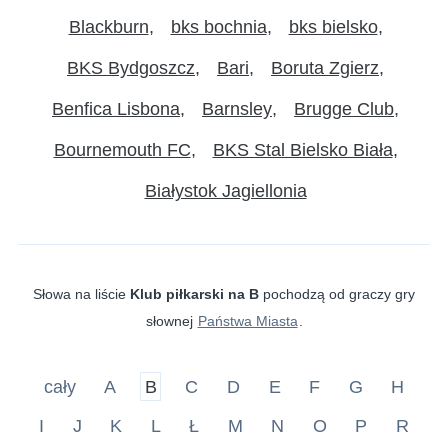
Blackburn
bks bochnia
bks bielsko
BKS Bydgoszcz
Bari
Boruta Zgierz
Benfica Lisbona
Barnsley
Brugge Club
Bournemouth FC
BKS Stal Bielsko Biała
Białystok Jagiellonia
Słowa na liście
Klub piłkarski na B
pochodzą od graczy gry
słownej
Państwa Miasta
.
cały
A
B
C
D
E
F
G
H
I
J
K
L
Ł
M
N
O
P
R