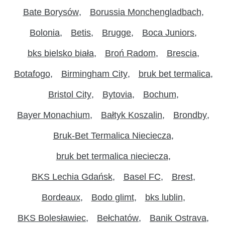
Bate Borysów
Borussia Monchengladbach
Bolonia
Betis
Brugge
Boca Juniors
bks bielsko biała
Broń Radom
Brescia
Botafogo
Birmingham City
bruk bet termalica
Bristol City
Bytovia
Bochum
Bayer Monachium
Bałtyk Koszalin
Brondby
Bruk-Bet Termalica Nieciecza
bruk bet termalica nieciecza
BKS Lechia Gdańsk
Basel FC
Brest
Bordeaux
Bodo glimt
bks lublin
BKS Bolesławiec
Bełchatów
Banik Ostrava