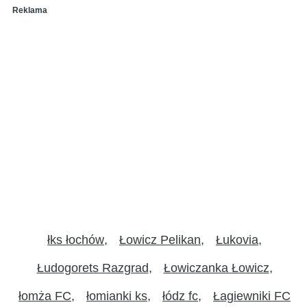
Reklama
łks łochów
Łowicz Pelikan
Łukovia
Łudogorets Razgrad
Łowiczanka Łowicz
łomża FC
łomianki ks
łódz fc
Łagiewniki FC