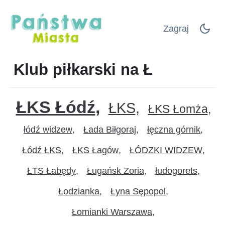
Zagraj
Klub piłkarski na Ł
ŁKS Łódź
ŁKS
ŁKS Łomża
łódź widzew
Łada Biłgoraj
łęczna górnik
Łódź ŁKS
ŁKS Łagów
ŁÓDZKI WIDZEW
ŁTS Łabędy
Ługańsk Zoria
łudogorets
Łodzianka
Łyna Sępopol
Łomianki Warszawa