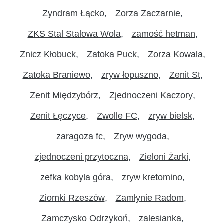
Zyndram Łącko
Zorza Zaczarnie
ZKS Stal Stalowa Wola
zamość hetman
Znicz Kłobuck
Zatoka Puck
Zorza Kowala
Zatoka Braniewo
zryw łopuszno
Zenit St
Zenit Międzybórz
Zjednoczeni Kaczory
Zenit Łęczyce
Zwolle FC
zryw bielsk
zaragoza fc
Zryw wygoda
zjednoczeni przytoczna
Zieloni Żarki
zefka kobyla góra
zryw kretomino
Ziomki Rzeszów
Zamłynie Radom
Zamczysko Odrzykoń
zalesianka