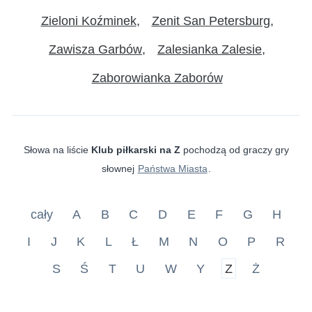
Zieloni Koźminek
Zenit San Petersburg
Zawisza Garbów
Zalesianka Zalesie
Zaborowianka Zaborów
Słowa na liście
Klub piłkarski na Z
pochodzą od graczy gry
słownej
Państwa Miasta
.
cały
A
B
C
D
E
F
G
H
I
J
K
L
Ł
M
N
O
P
R
S
Ś
T
U
W
Y
Z
Ż