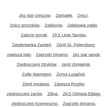
zks stal rzeszow
Zamalek
Znicz
Znicz proszków
Ząbkovia
Ząbkowia ząbki
Zabrze gornik
ZKS Unia Tarnów
Zwolenianka Zwoleń
Zenit St. Petersburg
zawisza bdg
Zagrzeb Dinamo
zks stal sanok
Zjednoczeni Stryków
zenit chmielnik
Zulte Waregem
Zorya Ługańsk
Zenit moskwa
Zawisza Rzgów
zjednoczeni żarów
Zilina
ZKS Olimpia Elbląg
zjednoczeni trzemeszno
Zagrzeb dynamo