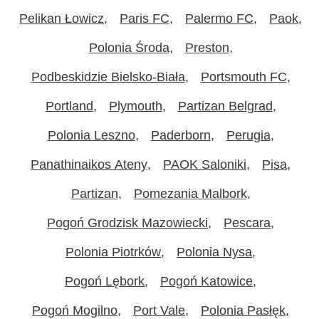
Pelikan Łowicz
Paris FC
Palermo FC
Paok
Polonia Środa
Preston
Podbeskidzie Bielsko-Biała
Portsmouth FC
Portland
Plymouth
Partizan Belgrad
Polonia Leszno
Paderborn
Perugia
Panathinaikos Ateny
PAOK Saloniki
Pisa
Partizan
Pomezania Malbork
Pogoń Grodzisk Mazowiecki
Pescara
Polonia Piotrków
Polonia Nysa
Pogoń Lębork
Pogoń Katowice
Pogoń Mogilno
Port Vale
Polonia Pasłęk