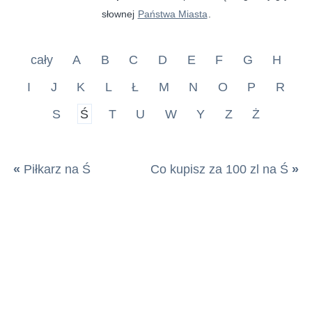
słownej
Państwa Miasta
.
cały
A
B
C
D
E
F
G
H
I
J
K
L
Ł
M
N
O
P
R
S
Ś
T
U
W
Y
Z
Ż
«
Piłkarz na Ś
Co kupisz za 100 zl na Ś
»