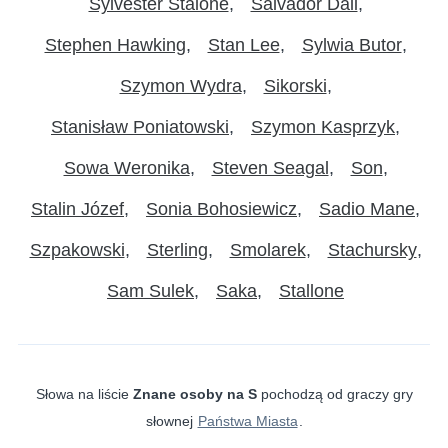
Sylvester Stalone
Salvador Dali
Stephen Hawking
Stan Lee
Sylwia Butor
Szymon Wydra
Sikorski
Stanisław Poniatowski
Szymon Kasprzyk
Sowa Weronika
Steven Seagal
Son
Stalin Józef
Sonia Bohosiewicz
Sadio Mane
Szpakowski
Sterling
Smolarek
Stachursky
Sam Sulek
Saka
Stallone
Słowa na liście
Znane osoby na S
pochodzą od graczy gry
słownej
Państwa Miasta
.