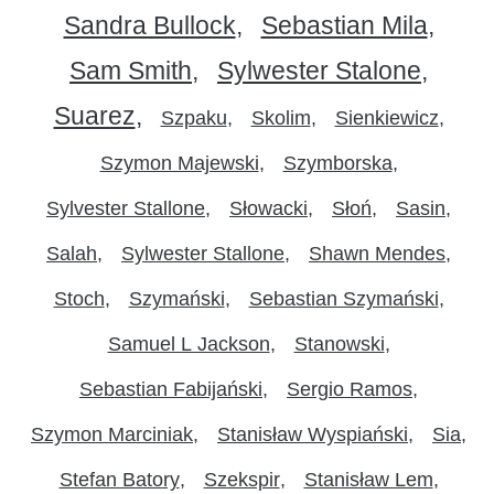
Sandra Bullock
Sebastian Mila
Sam Smith
Sylwester Stalone
Suarez
Szpaku
Skolim
Sienkiewicz
Szymon Majewski
Szymborska
Sylvester Stallone
Słowacki
Słoń
Sasin
Salah
Sylwester Stallone
Shawn Mendes
Stoch
Szymański
Sebastian Szymański
Samuel L Jackson
Stanowski
Sebastian Fabijański
Sergio Ramos
Szymon Marciniak
Stanisław Wyspiański
Sia
Stefan Batory
Szekspir
Stanisław Lem