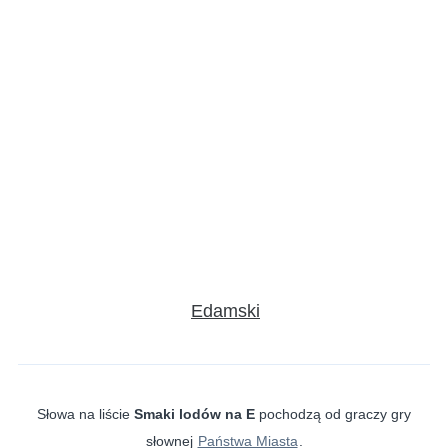
Edamski
Słowa na liście
Smaki lodów na E
pochodzą od graczy gry
słownej
Państwa Miasta
.