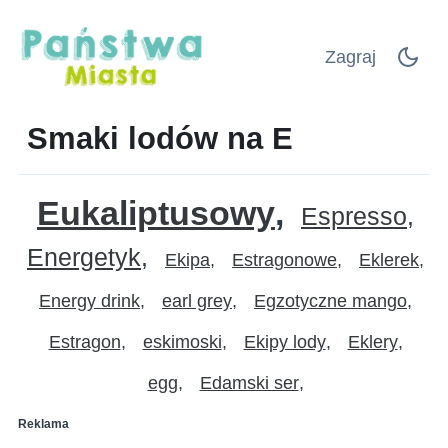
Zagraj
Smaki lodów na E
Eukaliptusowy
Espresso
Energetyk
Ekipa
Estragonowe
Eklerek
Energy drink
earl grey
Egzotyczne mango
Estragon
eskimoski
Ekipy lody
Eklery
egg
Edamski ser
Reklama