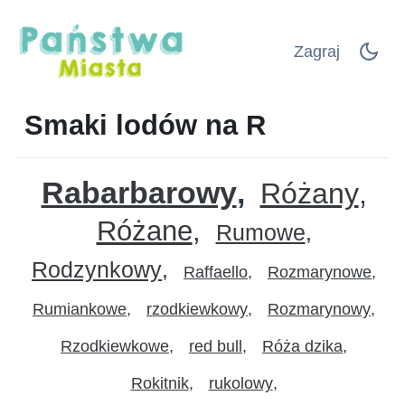
Zagraj
Smaki lodów na R
Rabarbarowy
Różany
Różane
Rumowe
Rodzynkowy
Raffaello
Rozmarynowe
Rumiankowe
rzodkiewkowy
Rozmarynowy
Rzodkiewkowe
red bull
Róża dzika
Rokitnik
rukolowy