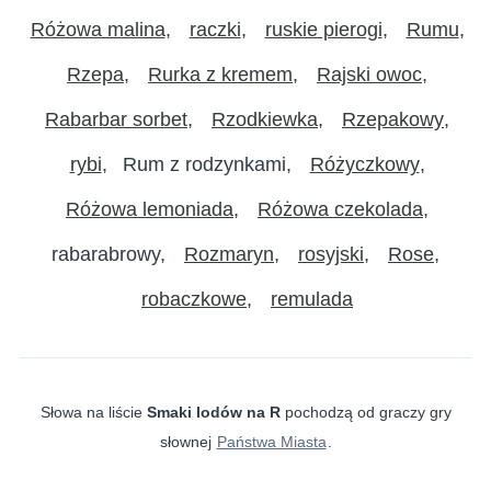
Różowa malina
raczki
ruskie pierogi
Rumu
Rzepa
Rurka z kremem
Rajski owoc
Rabarbar sorbet
Rzodkiewka
Rzepakowy
rybi
Rum z rodzynkami
Różyczkowy
Różowa lemoniada
Różowa czekolada
rabarabrowy
Rozmaryn
rosyjski
Rose
robaczkowe
remulada
Słowa na liście
Smaki lodów na R
pochodzą od graczy gry
słownej
Państwa Miasta
.