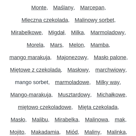
Monte
Maślany
Marcepan
Mleczna czekolada
Malinowy sorbet
Mirabelkowe
Migdał
Milka
Marmoladowy
Morela
Mars
Melon
Mamba
mango marakuja
Majonezowy
Masło palone
Miętowe z czekoladą
Masłowy
marchwiowy
mango sorbet
marmoladowe
Milky way
Mango-marakuja
Musztardowy
Michałkowe
miętowo czekoladowe
Mięta czekolada
Masło
Malibu
Mirabelka
Malinowa
mak
Mojito
Makadamia
Miód
Maliny
Malinka