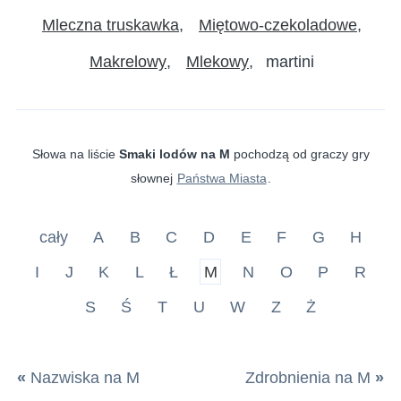
Mleczna truskawka
Miętowo-czekoladowe
Makrelowy
Mlekowy
martini
Słowa na liście
Smaki lodów na M
pochodzą od graczy gry
słownej
Państwa Miasta
.
cały
A
B
C
D
E
F
G
H
I
J
K
L
Ł
M
N
O
P
R
S
Ś
T
U
W
Z
Ż
«
Nazwiska na M
Zdrobnienia na M
»