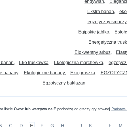
endywian
Eleganc
Ekstra banan
eko
egzotyczny smoczy
Egipskie jabłko
Estońs
Energetyczna trus
Elokwentny arbuz
Elast
 banan
Eko truskawka
Ekologiczna marchewka
egzotycz
e banany
Ekologiczne banany
Eko gruszka
EGZOTYCZ
Egzotyczny bakłażan
a liście
Owoc lub warzywo na E
pochodzą od graczy gry słownej
Państwa 
B
C
D
E
F
G
H
I
J
K
L
Ł
M