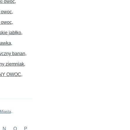
ki owoc
 owoc
 owoc
kie jabłko
kawka
yczny banan
ny ziemniak
NY OWOC
Miasta
.
N
O
P