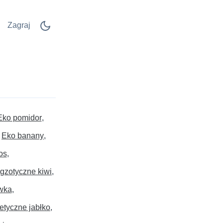
Zagraj
Eko pomidor
Eko banany
os
gzotyczne kiwi
wka
etyczne jabłko