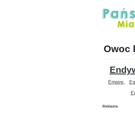
Owoc 
Endy
Empire
Eg
E
Reklama