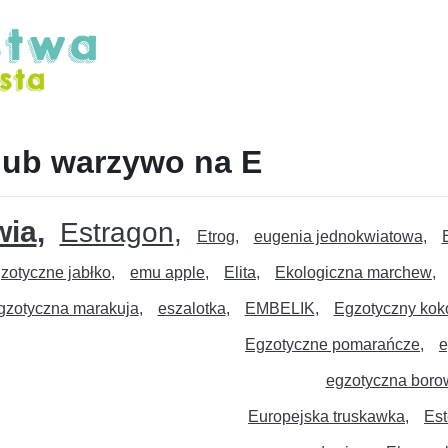
lub warzywo na E
wia
Estragon
Etrog
eugenia jednokwiatowa
zotyczne jabłko
emu apple
Elita
Ekologiczna marchew
gzotyczna marakuja
eszalotka
EMBELIK
Egzotyczny kok
Egzotyczne pomarańcze
e
egzotyczna boro
Europejska truskawka
Est