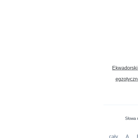
Ekwadorski
egzotyczn
Słowa n
cały
A