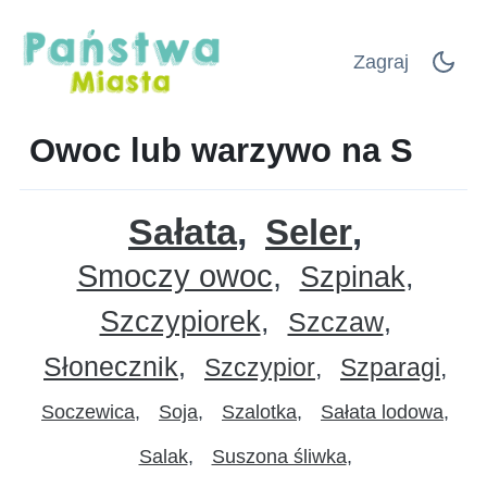
Zagraj
Owoc lub warzywo na S
Sałata
Seler
Smoczy owoc
Szpinak
Szczypiorek
Szczaw
Słonecznik
Szczypior
Szparagi
Soczewica
Soja
Szalotka
Sałata lodowa
Salak
Suszona śliwka