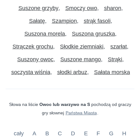
Suszone grzyby
Smoczy owo
sharon
Sałatę
Szampion
strąk fasoli
Suszona morela
Suszona gruszka
Strączek grochu
Słodkie ziemniaki
szarłat
Suszony owoc
Suszone mango
Strąki
soczysta wiśnia
słodki arbuz
Sałata morska
Słowa na liście
Owoc lub warzywo na S
pochodzą od graczy
gry słownej
Państwa Miasta
.
cały
A
B
C
D
E
F
G
H