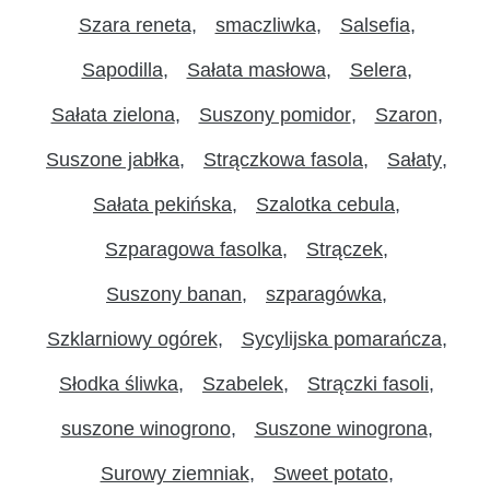
Szara reneta
smaczliwka
Salsefia
Sapodilla
Sałata masłowa
Selera
Sałata zielona
Suszony pomidor
Szaron
Suszone jabłka
Strączkowa fasola
Sałaty
Sałata pekińska
Szalotka cebula
Szparagowa fasolka
Strączek
Suszony banan
szparagówka
Szklarniowy ogórek
Sycylijska pomarańcza
Słodka śliwka
Szabelek
Strączki fasoli
suszone winogrono
Suszone winogrona
Surowy ziemniak
Sweet potato