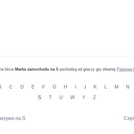
na liście
Marka samochodu na S
pochodzą od graczy gry słownej
Państwa 
B
C
D
E
F
G
H
I
J
K
L
M
N
S
T
U
W
Y
Z
arzywo na S
Częś