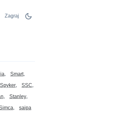
Zagraj
ia
Smart
Spyker
SSC
an
Stanley
Simca
saipa