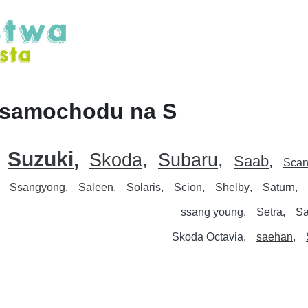
 samochodu na S
Suzuki
Skoda
Subaru
Saab
Scan
Ssangyong
Saleen
Solaris
Scion
Shelby
Saturn
ssang young
Setra
S
Skoda Octavia
saehan