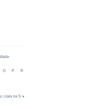
Miasta
.
O
P
R
c ciała na S
»