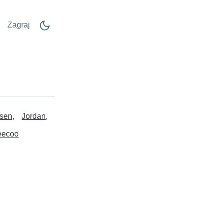
Zagraj
sen
Jordan
eecoo