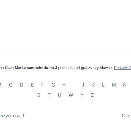
na liście
Marka samochodu na J
pochodzą od graczy gry słownej
Państwa 
B
C
D
E
F
G
H
I
J
K
L
M
N
S
T
U
W
Y
Z
arzywo na J
Częś