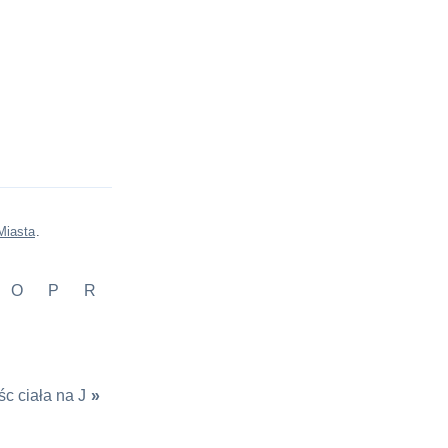
Miasta
.
O
P
R
c ciała na J
»