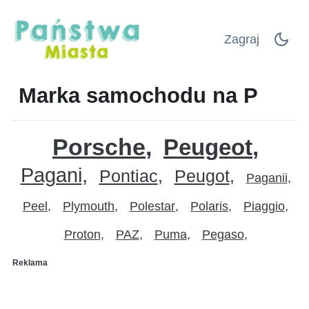
Zagraj
Marka samochodu na P
Porsche
Peugeot
Pagani
Pontiac
Peugot
Paganii
Peel
Plymouth
Polestar
Polaris
Piaggio
Proton
PAZ
Puma
Pegaso
Reklama