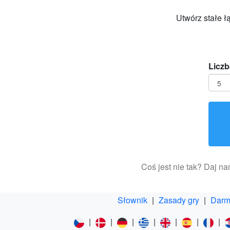
Utwórz stałe ł
Liczb
Coś jest nie tak? Daj n
Słownik
|
Zasady gry
|
Darm
|
|
|
|
|
|
|