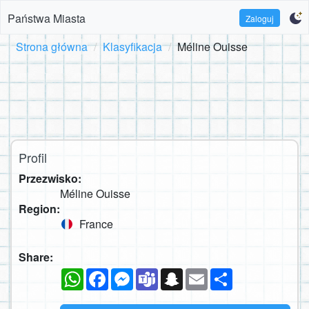
Państwa Miasta
Zaloguj
Strona główna
Klasyfikacja
Méline Ouisse
Profil
Przezwisko:
Méline Ouisse
Region:
France
Share:
WhatsApp
Facebook
Messenger
Teams
Snapchat
Email
Podziel
się