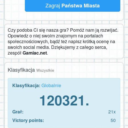
Zagraj
Państwa Miasta
Czy podoba Ci się nasza gra? Pomóż nam ją rozwijać.
Opowiedz o niej swoim znajomym na portalach
społecznościowych, bądź też napisz krótką ocenę na
swoich social media. Dziękujemy z całego serca,
zespół
Gamiac.net
.
Klasyfikacja
Wszystkie
Klasyfikacja:
Globalnie
120321.
Grał:
21x
Victory points:
50