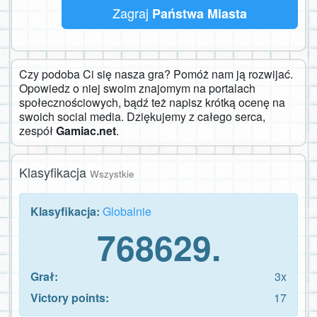
Zagraj
Państwa Miasta
Czy podoba Ci się nasza gra? Pomóż nam ją rozwijać.
Opowiedz o niej swoim znajomym na portalach
społecznościowych, bądź też napisz krótką ocenę na
swoich social media. Dziękujemy z całego serca,
zespół
Gamiac.net
.
Klasyfikacja
Wszystkie
Klasyfikacja:
Globalnie
768629.
Grał:
3x
Victory points:
17