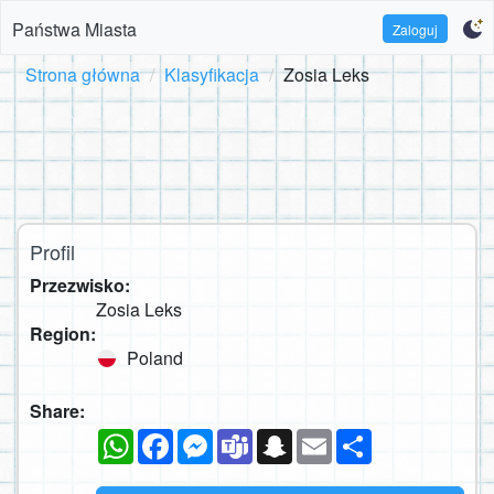
Państwa Miasta
Zaloguj
Strona główna
Klasyfikacja
Zosia Leks
Profil
Przezwisko:
Zosia Leks
Region:
Poland
Share:
WhatsApp
Facebook
Messenger
Teams
Snapchat
Email
Podziel
się