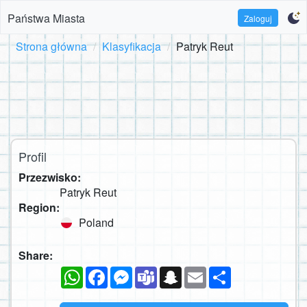
Państwa Miasta
Zaloguj
Strona główna
Klasyfikacja
Patryk Reut
Profil
Przezwisko:
Patryk Reut
Region:
Poland
Share:
WhatsApp
Facebook
Messenger
Teams
Snapchat
Email
Podziel
się