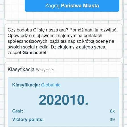
Zagraj
Państwa Miasta
Czy podoba Ci się nasza gra? Pomóż nam ją rozwijać.
Opowiedz o niej swoim znajomym na portalach
społecznościowych, bądź też napisz krótką ocenę na
swoich social media. Dziękujemy z całego serca,
zespół
Gamiac.net
.
Klasyfikacja
Wszystkie
Klasyfikacja:
Globalnie
202010.
Grał:
8x
Victory points:
39