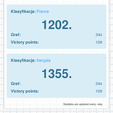
Klasyfikacja:
France
1202.
Grał:
34x
Victory points:
109
Klasyfikacja:
français
1355.
Grał:
34x
Victory points:
109
Statistics are updated every ~day