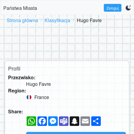
Państwa Miasta
Zaloguj
Strona główna
Klasyfikacja
Hugo Favre
Profil
Przezwisko:
Hugo Favre
Region:
France
Share:
WhatsApp
Facebook
Messenger
Teams
Snapchat
Email
Podziel
się