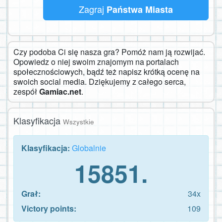
Zagraj
Państwa Miasta
Czy podoba Ci się nasza gra? Pomóż nam ją rozwijać.
Opowiedz o niej swoim znajomym na portalach
społecznościowych, bądź też napisz krótką ocenę na
swoich social media. Dziękujemy z całego serca,
zespół
Gamiac.net
.
Klasyfikacja
Wszystkie
Klasyfikacja:
Globalnie
15851.
Grał:
34x
Victory points:
109