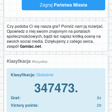
Zagraj
Państwa Miasta
Czy podoba Ci się nasza gra? Pomóż nam ją rozwijać.
Opowiedz o niej swoim znajomym na portalach
społecznościowych, bądź też napisz krótką ocenę na
swoich social media. Dziękujemy z całego serca,
zespół
Gamiac.net
.
Klasyfikacja
Wszystkie
Klasyfikacja:
Globalnie
347473.
Grał:
8x
Victory points:
29