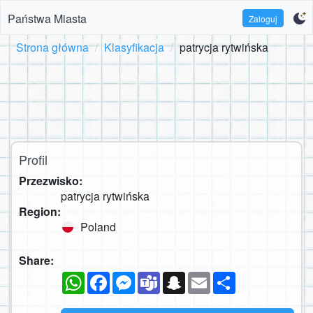
Państwa Miasta
Zaloguj
Strona główna
Klasyfikacja
patrycja rytwińska
Profil
Przezwisko:
patrycja rytwińska
Region:
Poland
Share:
WhatsApp
Facebook
Messenger
Teams
Snapchat
Email
Podziel
się